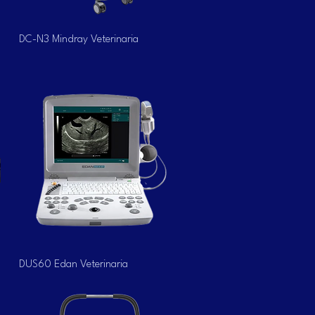
Vista rápida
DC-N3 Mindray Veterinaria
Vista rápida
DUS60 Edan Veterinaria