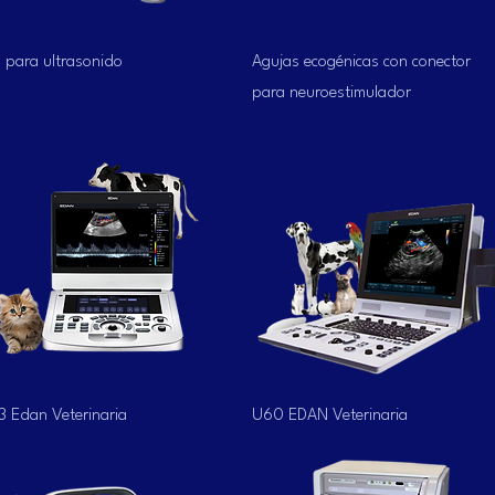
Vista rápida
Vista rápida
 para ultrasonido
Agujas ecogénicas con conector
para neuroestimulador
Vista rápida
Vista rápida
3 Edan Veterinaria
U60 EDAN Veterinaria