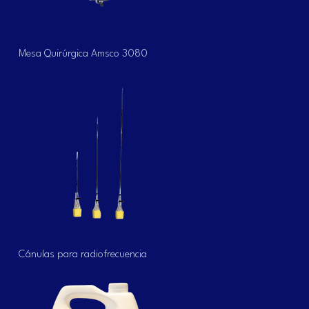
Vista rápida
Mesa Quirúrgica Amsco 3080
Vista rápida
Cánulas para radiofrecuencia