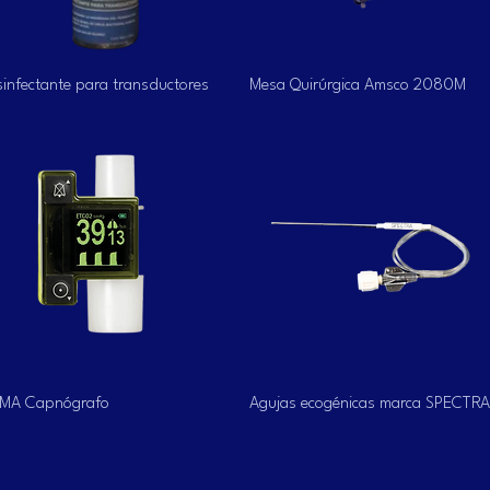
Vista rápida
Vista rápida
infectante para transductores
Mesa Quirúrgica Amsco 2080M
Vista rápida
Vista rápida
MA Capnógrafo
Agujas ecogénicas marca SPECTRA