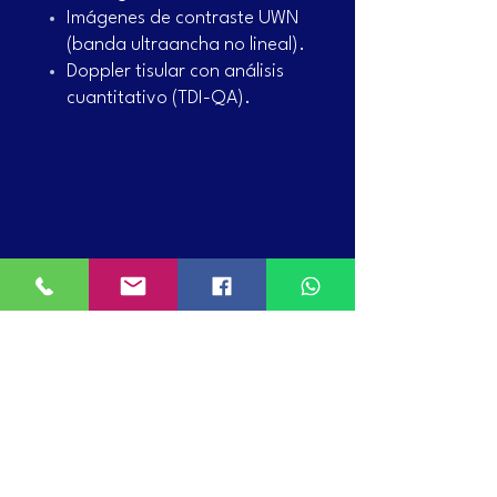
Imágenes de contraste UWN
(banda ultraancha no lineal).
Doppler tisular con análisis
cuantitativo (TDI-QA).