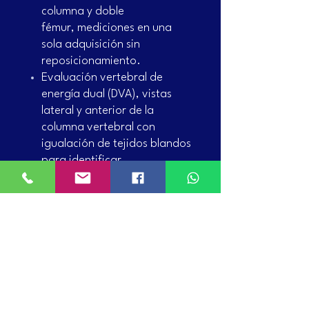
columna y doble
fémur, mediciones en una
sola adquisición sin
reposicionamiento.
Evaluación vertebral de
energía dual (DVA), vistas
lateral y anterior de la
columna vertebral con
igualación de tejidos blandos
para identificar
deformaciones vertebrales,
lo cual realiza LVA y APVA en
un protocolo.
Mide la densidad mineral
ósea de un preferido sitio
esquelético que se puede
comparar con un
adulto población de