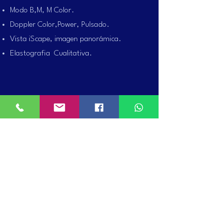
Modo B,M, M Color.
Doppler Color,Power, Pulsado.
Vista iScape, imagen panorámica.
Elastografia Cualitativa.